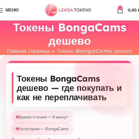
0
МЕНЮ
0,00
Токены BongaCams
дешево
Главная страница
»
Токены BongaCams дешево
Токены BongaCams
дешево — где покупать и
как не переплачивать
Время чтения — 8 минут
Категория — BongaCams