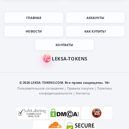
ГЛАВНАЯ
АККАУНТЫ
НОВОСТИ
КАК КУПИТЬ?
КОНТАКТЫ
© 2026 LEKSA-TOKENS.COM. Все права защищены. 18+
Пользовательское соглашение
|
Правила покупки
|
Политика
конфиденциальности
|
Контакты