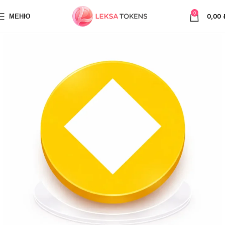
0
МЕНЮ
0,00