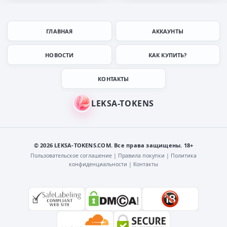
ГЛАВНАЯ
АККАУНТЫ
НОВОСТИ
КАК КУПИТЬ?
КОНТАКТЫ
© 2026 LEKSA-TOKENS.COM. Все права защищены. 18+
Пользовательское соглашение
|
Правила покупки
|
Политика
конфиденциальности
|
Контакты