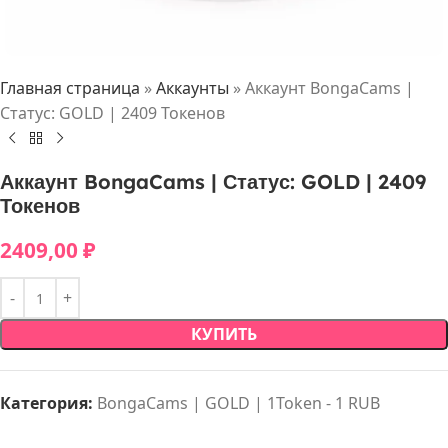
Главная страница
»
Аккаунты
»
Аккаунт BongaCams |
Статус: GOLD | 2409 Токенов
Аккаунт BongaCams | Статус: GOLD | 2409
Токенов
2409,00
₽
КУПИТЬ
Категория:
BongaCams | GOLD | 1Token - 1 RUB