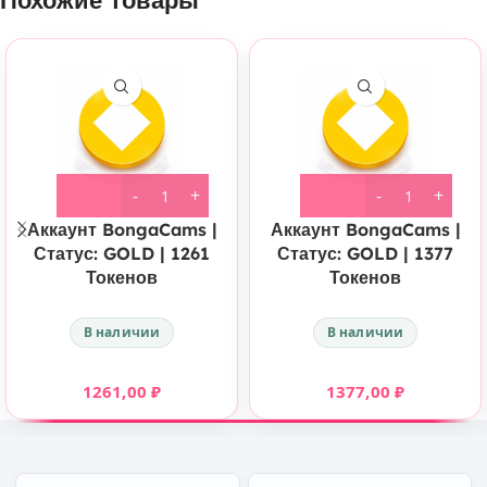
Похожие товары
Аккаунт BongaCams |
Аккаунт BongaCams |
Статус: GOLD | 1261
Статус: GOLD | 1377
Токенов
Токенов
В наличии
В наличии
1261,00
₽
1377,00
₽