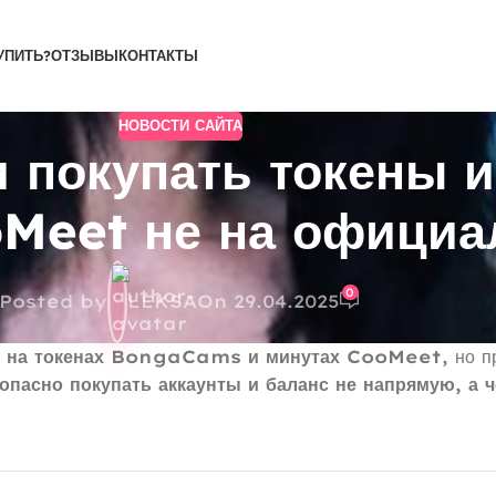
УПИТЬ?
ОТЗЫВЫ
КОНТАКТЫ
НОВОСТИ САЙТА
и покупать токены 
Meet не на официа
0
Posted by
LEKSA
On 29.04.2025
ь на токенах BongaCams и минутах CooMeet
, но п
опасно покупать аккаунты и баланс не напрямую, а 