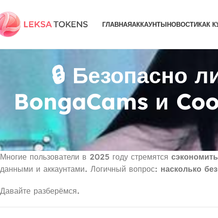
ГЛАВНАЯ
АККАУНТЫ
НОВОСТИ
КАК К
🔒 Безопасно л
BongaCams и Coo
Многие пользователи в 2025 году стремятся
сэкономит
данными и аккаунтами. Логичный вопрос:
насколько без
Давайте разберёмся.