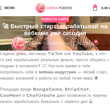
0
МЕНЮ
0,00
НОВОСТИ САЙТА
🚀 Быстрый старт: зарабатывай на
вебкаме уже сегодня
0
LEKSA-TOKENS
On 21.06.2025
Сидишь дома, листаешь TikTok или YouTube, а кто-
то уже зарабатывает реальные деньги, просто общаясь с
людьми в интернете? 💁‍♀️ Настало время и тебе
попробовать себя в
вебкам-индустрии
— лёгкий старт,
никаких вложений и работа из любой точки мира 🌍
Площадки вроде
BongaCams
,
StripChat
,
CooMeet
и
ChatUrbate
дают возможность новичку
начать зарабатывать буквально с первого дня 💻