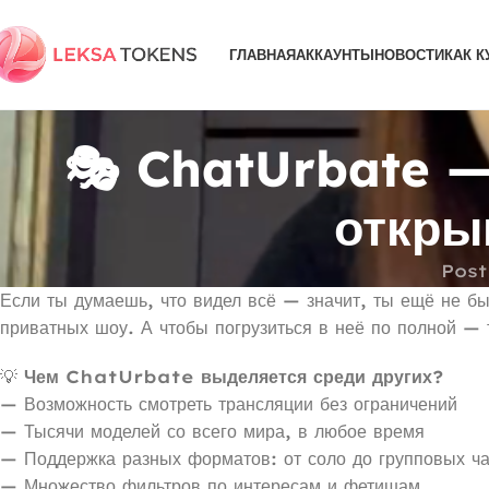
ГЛАВНАЯ
АККАУНТЫ
НОВОСТИ
КАК К
🎭 ChatUrbate —
откры
Post
Если ты думаешь, что видел всё — значит, ты ещё не б
приватных шоу. А чтобы погрузиться в неё по полной —
💡
Чем ChatUrbate выделяется среди других?
— Возможность смотреть трансляции без ограничений
— Тысячи моделей со всего мира, в любое время
— Поддержка разных форматов: от соло до групповых ч
— Множество фильтров по интересам и фетишам