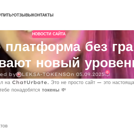
УПИТЬ?
ОТЗЫВЫ
КОНТАКТЫ
НОВОСТИ САЙТА
 платформа без гра
вают новый уровен
0
ed by
LEKSA-TOKENS
On 05.09.2025
ыл на
ChatUrbate
. Это не просто сайт — это настоящ
 тебе понадобятся
токены
💸
атов