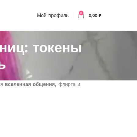
0
Мой профиль
0,00
₽
ниц: токены
ь
ая
вселенная общения
, флирта и