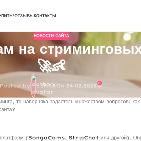
УПИТЬ?
ОТЗЫВЫ
КОНТАКТЫ
НОВОСТИ САЙТА
ам на стриминговы
🚀👶
0
Posted by
LEKSA
On 24.02.2025
минга, то наверняка задаетесь множеством вопросов: как
сайта?
 платформ (
BongaCams
,
StripChat
или другой). Обы