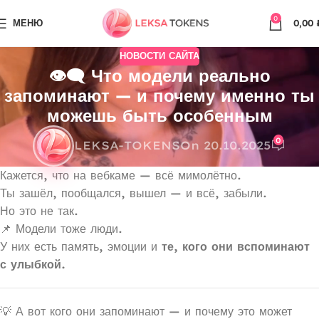
0
МЕНЮ
0,00
НОВОСТИ САЙТА
👁‍🗨 Что модели реально
запоминают — и почему именно ты
можешь быть особенным
0
LEKSA-TOKENS
On 20.10.2025
Кажется, что на вебкаме — всё мимолётно.
Ты зашёл, пообщался, вышел — и всё, забыли.
Но это не так.
📌 Модели тоже люди.
У них есть память, эмоции и
те, кого они вспоминают
с улыбкой.
💡 А вот кого они запоминают — и почему это может