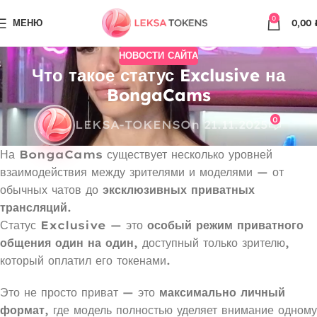
0
МЕНЮ
0,00
НОВОСТИ САЙТА
Что такое статус Exclusive на
BongaCams
0
LEKSA-TOKENS
On 21.11.2025
На
BongaCams
существует несколько уровней
взаимодействия между зрителями и моделями — от
обычных чатов до
эксклюзивных приватных
трансляций
.
Статус
Exclusive
— это
особый режим приватного
общения один на один
, доступный только зрителю,
который оплатил его токенами.
Это не просто приват — это
максимально личный
формат
, где модель полностью уделяет внимание одному