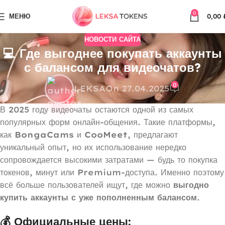
0
МЕНЮ
0,00
НОВОСТИ САЙТА
💻 Где выгоднее покупать аккаунты
с балансом для видеочатов?
0
LEKSA
On 27.04.2025
В 2025 году видеочаты остаются одной из самых
популярных форм онлайн-общения. Такие платформы,
как
BongaCams
и
CooMeet
, предлагают
уникальный опыт, но их использование нередко
сопровождается высокими затратами — будь то покупка
токенов, минут или Premium-доступа. Именно поэтому
всё больше пользователей ищут, где можно
выгодно
купить аккаунты с уже пополненным балансом
.
💰 Официальные цены: