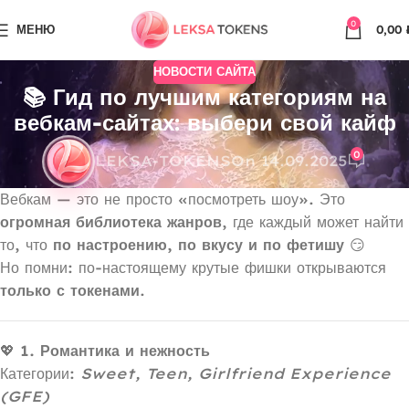
0
МЕНЮ
0,00
НОВОСТИ САЙТА
📚 Гид по лучшим категориям на
вебкам-сайтах: выбери свой кайф
0
LEKSA-TOKENS
On 14.09.2025
Вебкам — это не просто «посмотреть шоу». Это
огромная библиотека жанров
, где каждый может найти
то, что
по настроению, по вкусу и по фетишу
😏
Но помни: по-настоящему крутые фишки открываются
только с токенами
.
💖
1. Романтика и нежность
Категории:
Sweet, Teen, Girlfriend Experience
(GFE)