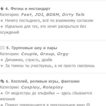
🧠
4. Фетиш и нестандарт
Категории:
Feet, JOI, BDSM, Dirty Talk
🔹 Ничего постыдного, всё по взаимному согласию
🔹 Идеально для тех, кто хочет раскрыться без
осуждений
👯‍♀️
5. Групповые шоу и пары
Категории:
Couple, Group, Orgy
🔹 Динамика, страсть, драйв
🔹 За токены ты участвуешь, а не просто смотришь
🎭
6. Косплей, ролевые игры, фантазии
Категории:
Cosplay, Roleplay
🔹 От медсестры до эльфийки — здесь сбываются
желания
🔹 Приват превращается в персональное кино 😍