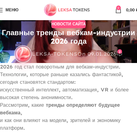
0
МЕНЮ
0,00
НОВОСТИ САЙТА
Главные тренды вебкам-индустрии
2026 года
2
LEKSA-TOKENS
On 09.01.2026
2026 год стал поворотным для вебкам-индустрии.
Технологии, которые раньше казались фантастикой,
сегодня становятся стандартом:
искусственный интеллект, автоматизация, VR и более
высокая степень анонимности.
Рассмотрим, какие
тренды определяют будущее
вебкама
,
и как они влияют на модели, зрителей и экономику
платформ.