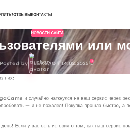
УПИТЬ?
ОТЗЫВЫ
КОНТАКТЫ
НОВОСТИ САЙТА
ьзователями или мо
0
Posted by
LEKSA
On 14.02.2025
з них:
ngaCams и случайно наткнулся на ваш сервис через рек
 попробовать — и не пожалел! Покупка прошла быстро, а 
день! Если у вас есть история о том, как наш сервис п