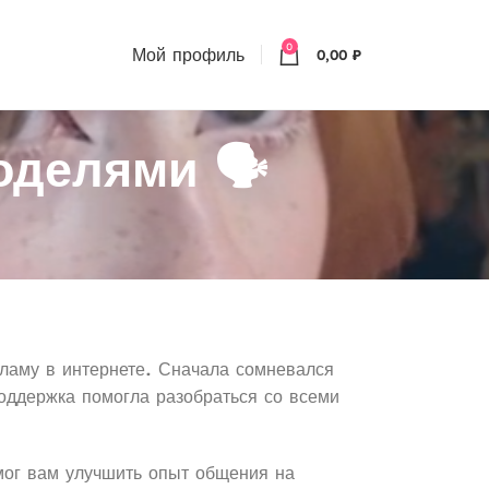
0
Мой профиль
0,00
₽
делями 🗣️
ламу в интернете. Сначала сомневался
поддержка помогла разобраться со всеми
омог вам улучшить опыт общения на