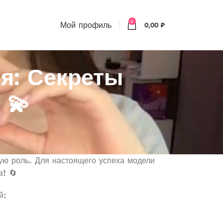
0
Мой профиль
0,00
₽
я: Секреты
 💫
ую роль. Для настоящего успеха модели
а! 🔄
й: