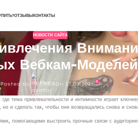
УПИТЬ?
ОТЗЫВЫ
КОНТАКТЫ
НОВОСТИ САЙТА
ривлечения Внимани
ых Вебкам-Моделей
0
Posted by
LEKSA
On 27.03.2025
где тема привлекательности и интимности играет ключев
 но и сделать так, чтобы они возвращались снова и снов
ями, помогающими выстроить прочные связи с аудиторие