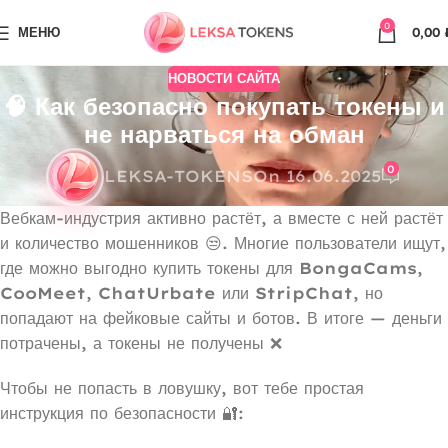
0
МЕНЮ
0,00
НОВОСТИ САЙТА
🧠 Как безопасно покупать токены и
не нарваться на обман
0
LEKSA-TOKENS
On 16.06.2025
Вебкам-индустрия активно растёт, а вместе с ней растёт
и количество мошенников 😒. Многие пользователи ищут,
где можно выгодно купить токены для
BongaCams
,
CooMeet
,
ChatUrbate
или
StripChat
, но
попадают на фейковые сайты и ботов. В итоге — деньги
потрачены, а токены не получены ❌
Чтобы не попасть в ловушку, вот тебе простая
инструкция по безопасности 🔐: