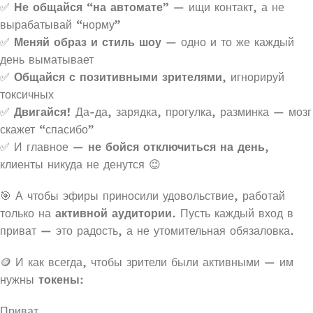
✅
Не общайся “на автомате”
— ищи контакт, а не
вырабатывай “норму”
✅
Меняй образ и стиль шоу
— одно и то же каждый
день выматывает
✅
Общайся с позитивными зрителями
, игнорируй
токсичных
✅
Двигайся!
Да-да, зарядка, прогулка, разминка — мозг
скажет “спасибо”
✅ И главное —
не бойся отключиться на день
,
клиенты никуда не денутся 😉
🎯 А чтобы эфиры приносили удовольствие, работай
только на
активной аудитории
. Пусть каждый вход в
приват — это радость, а не утомительная обязаловка.
🪙 И как всегда, чтобы зрители были активными — им
нужны
токены
:
Приват