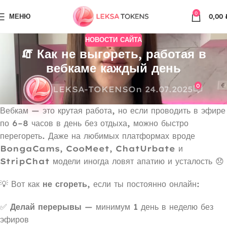
0
МЕНЮ
0,00
НОВОСТИ САЙТА
🧯 Как не выгореть, работая в
вебкаме каждый день
0
LEKSA-TOKENS
On 24.07.2025
Вебкам — это крутая работа, но если проводить в эфире
по 6–8 часов в день без отдыха, можно быстро
перегореть. Даже на любимых платформах вроде
BongaCams
,
CooMeet
,
ChatUrbate
и
StripChat
модели иногда ловят апатию и усталость 😞
💡 Вот как
не сгореть
, если ты постоянно онлайн:
✅
Делай перерывы
— минимум 1 день в неделю без
эфиров