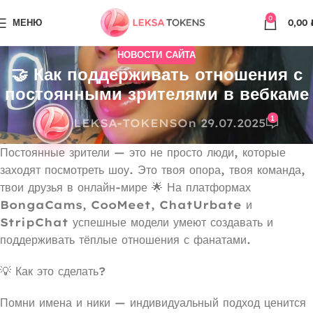
0
МЕНЮ
0,00
НОВОСТИ САЙТА
🤝 Как поддерживать отношения с
постоянными зрителями в вебкаме
1
LEKSA-TOKENS
On 29.07.2025
Постоянные зрители — это не просто люди, которые
заходят посмотреть шоу. Это твоя опора, твоя команда,
твои друзья в онлайн-мире 🌟 На платформах
BongaCams
,
CooMeet
,
ChatUrbate
и
StripChat
успешные модели умеют создавать и
поддерживать тёплые отношения с фанатами.
💡 Как это сделать?
Помни имена и ники — индивидуальный подход ценится