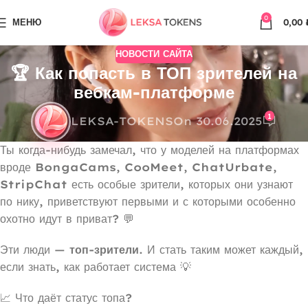
0
МЕНЮ
0,00
НОВОСТИ САЙТА
🏆 Как попасть в ТОП зрителей на
вебкам-платформе
1
LEKSA-TOKENS
On 30.06.2025
Ты когда-нибудь замечал, что у моделей на платформах
вроде
BongaCams
,
CooMeet
,
ChatUrbate
,
StripChat
есть особые зрители, которых они узнают
по нику, приветствуют первыми и с которыми особенно
охотно идут в приват? 💬
Эти люди —
топ-зрители
. И стать таким может каждый,
если знать, как работает система 💡
📈 Что даёт статус топа?