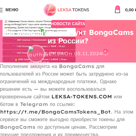
0
МЕНЮ
0,00
НОВОСТИ САЙТА
Как пополнить аккаунт BongaCams
из России?
0
LEKSA
On 05.11.2024
Пополнение аккаунта на BongaCams для
пользователей из России может быть затруднено из-за
ограничений на международные платежи. Однако
решение есть — вы можете воспользоваться
проверенным сайтом
LEKSA-TOKENS.COM
или
ботом в Telegram по ссылке:
https://t.me/BongaCamsTokens_Bot
. На этом
сервисе вы сможете выгодно приобрести токены для
BongaCams по доступным ценам. Рассмотрим
текущие предложения и их преимущества.