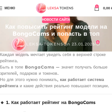
0
МЕНЮ
0,00
НОВОСТИ САЙТА
Как повысить рейтинг модели на
BongaCams и попасть в топ
0
LEKSA-TOKENS
On 23.01.2026
Каждая модель мечтает увидеть себя в верхней строке
рейтинга.
Быть в топе
BongaCams
— значит получать больше
зрителей, подарков и токенов.
Но для этого нужно понимать,
как работает система
рейтинга
и какие действия реально повышают позиции.
🔹 1. Как работает рейтинг на BongaCams