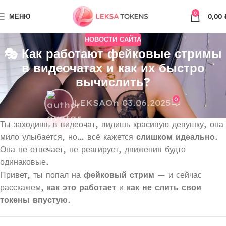
0
МЕНЮ
0,00
НОВОСТИ САЙТА
🎭 Как работают фейковые стримы
в видеочатах и как их быстро
вычислить?
0
LEKSA
On 03.06.2025
Ты заходишь в видеочат, видишь красивую девушку, она
мило улыбается, но… всё кажется
слишком идеально
.
Она не отвечает, не реагирует, движения будто
одинаковые.
Привет, ты попал на
фейковый стрим
— и сейчас
расскажем,
как это работает
и
как не слить свои
токены впустую
.