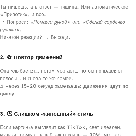
Ты пишешь, а в ответ — тишина. Или автоматическое
«Приветик», и всё.
📌 Попроси:
«Помаши рукой» или «Сделай сердечко
руками»
.
Никакой реакции? → Выходи.
2. 🔄 Повтор движений
Она улыбается… потом моргает… потом поправляет
волосы… и снова то же самое.
⏳ Через 15–20 секунд замечаешь:
движения идут по
циклу
.
3. 🕒 Слишком «киношный» стиль
Если картинка выглядит как TikTok, свет идеален,
музыка громкая, и всё как в клипе — 90%, что это