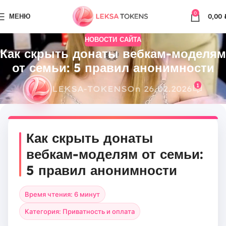
0
МЕНЮ
0,00
НОВОСТИ САЙТА
Как скрыть донаты вебкам-моделям
от семьи: 5 правил анонимности
1
LEKSA-TOKENS
On 26.02.2026
Как скрыть донаты
вебкам-моделям от семьи:
5 правил анонимности
Время чтения: 6 минут
Категория: Приватность и оплата