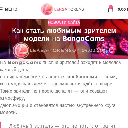
0
МЕНЮ
0,00
НОВОСТИ САЙТА
Как стать любимым зрителем
модели на BongaCams
0
LEKSA-TOKENS
On 09.02.2026
На
BongaCams
тысячи зрителей заходят к моделям
каждый день,
но лишь немногие становятся
особенными
— теми,
кого модель выделяет, запоминает и ждёт в эфире.
Такие зрители не просто донатят — они создают
атмосферу,
дают эмоции и становятся частью внутреннего круга
модели.
Любимый зритель — это не тот, кто тратит