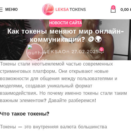
0
МЕНЮ
0,00
НОВОСТИ САЙТА
Как токены меняют мир онлайн-
коммуникации? 🪙🌍
0
LEKSA
On 27.02.2025
Токены стали неотъемлемой частью современных
стриминговых платформ. Они открывают новые
возможности для общения между пользователями и
моделями, создавая уникальный формат
взаимодействия. Но почему именно токены стали таким
важным элементом? Давайте разберемся!
Что такое токены?
Токены — это внутренняя валюта большинства