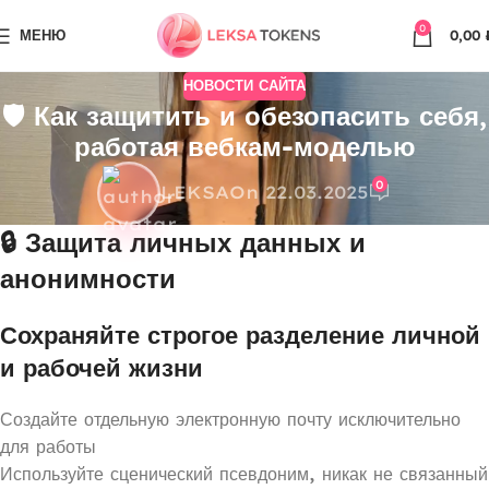
0
МЕНЮ
0,00
НОВОСТИ САЙТА
🛡️ Как защитить и обезопасить себя,
работая вебкам-моделью
0
LEKSA
On 22.03.2025
🔒 Защита личных данных и
анонимности
Сохраняйте строгое разделение личной
и рабочей жизни
Создайте отдельную электронную почту исключительно
для работы
Используйте сценический псевдоним, никак не связанный