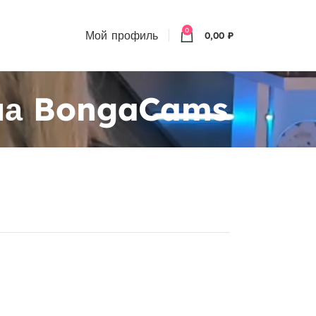
0
Мой профиль
0,00
₽
 на BongaCams