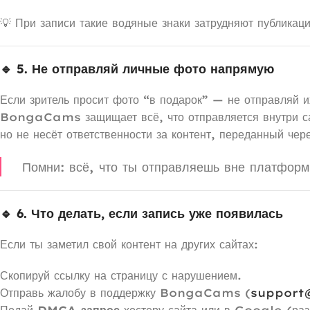
💡 При записи такие водяные знаки затрудняют публикац
🔹 5. Не отправляй личные фото напрямую
Если зритель просит фото “в подарок” — не отправляй 
BongaCams защищает всё, что отправляется внутри с
но не несёт ответственности за контент, переданный ч
Помни: всё, что ты отправляешь вне платформ
🔹 6. Что делать, если запись уже появилась
Если ты заметил свой контент на других сайтах:
Скопируй ссылку на страницу с нарушением.
Отправь жалобу в поддержку BongaCams (
support
Подай
DMCA-запрос
хостеру сайта или в Google (ра