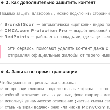
🔹 3. Как дополнительно защитить контент
Помимо защиты платформы, можно подключить сторонни
⭐
BranditScan
— автоматически ищет копии видео по
⭐
DMCA.com Protection Pro
— выдаёт цифровой с
⭐
RedPoints
— работает с площадками, где чаще все
Эти сервисы помогают удалять контент даже с
отправляя официальные жалобы от твоего име
🔹 4. Защита во время трансляции
Чтобы уменьшить риск записи с экрана:
✅ не проводи слишком продолжительные эфиры — коротк
✅ избегай включения личных данных, фона квартиры или
✅ используй динамическое освещение (частые смены све
✅ ставь на экран водяной знак или ник (в ManyCam и