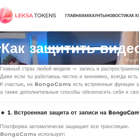
ГЛАВНАЯ
АККАУНТЫ
НОВОСТИ
КАК К
Как защитить виде
Post
Главный страх любой модели — запись и распространени
Даже если ты работаешь честно и анонимно, всегда есть 
К счастью, на
BongaCams
есть встроенные функции 
а также дополнительные способы обезопасить себя и св
🔹 1. Встроенная защита от записи на BongaCa
Платформа автоматически защищает все трансляции.
BongaCams использует: