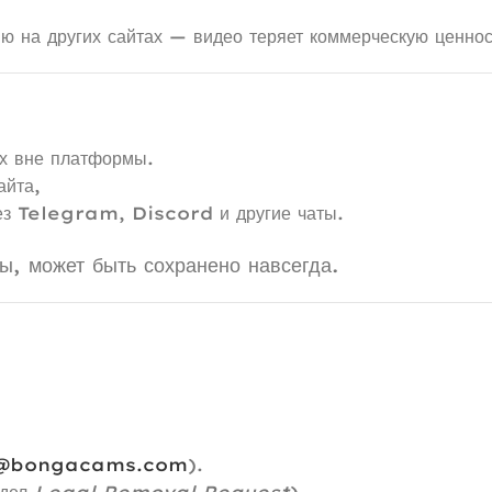
ию на других сайтах — видео теряет коммерческую ценнос
их вне платформы.
айта,
ерез Telegram, Discord и другие чаты.
ы, может быть сохранено навсегда.
@bongacams.com
).
здел
Legal Removal Request
).