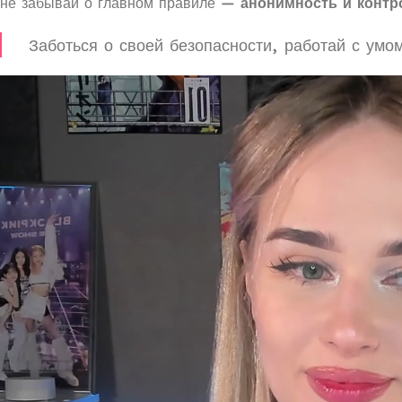
не забывай о главном правиле —
анонимность и контро
Заботься о своей безопасности, работай с ум