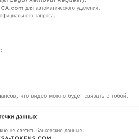
CA.com для автоматического удаления.
 официального запроса.
:
сов, что видео можно будет связать с тобой.
утечки данных
жно не светить банковские данные.
KSA-TOKENS.COM
.