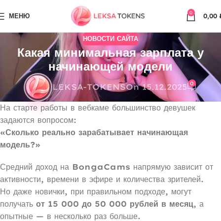
0
МЕНЮ
0,00
НОВОСТИ САЙТА
Какая минимальная зарплата у
начинающей модели
0
LEKSA-TOKENS
On 15.12.2025
На старте работы в вебкаме большинство девушек
задаются вопросом:
«Сколько реально зарабатывает начинающая
модель?»
Средний доход на
BongaCams
напрямую зависит от
активности, времени в эфире и количества зрителей.
Но даже новички, при правильном подходе, могут
получать
от 15 000 до 50 000 рублей в месяц
, а
опытные — в несколько раз больше.