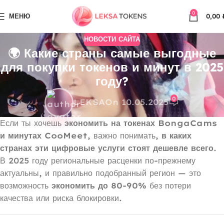
0
МЕНЮ
0,00
НОВОСТИ САЙТА
🌍 Какие страны самые выгодные
для покупки токенов и минут в 2025
году?
0
LEKSA
On 10.05.2025
Если ты хочешь
экономить на токенах BongaCams
и минутах CooMeet
, важно понимать,
в каких
странах эти цифровые услуги стоят дешевле всего
.
В 2025 году региональные расценки по-прежнему
актуальны, и правильно подобранный регион — это
возможность
экономить до 80-90%
без потери
качества или риска блокировки.