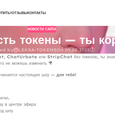
УПИТЬ?
ОТЗЫВЫ
КОНТАКТЫ
НОВОСТИ САЙТА
есть токены — ты к
1
ed by
LEKSA-TOKENS
On 09.08.2025
et
,
ChatUrbate
или
StripChat
без токенов, ты зна
его не можешь изменить 🎥
начинается настоящее шоу —
для тебя!
егко.
зу в центре эфира
од шоу