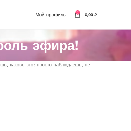
0
Мой профиль
0,00
₽
ороль эфира!
ешь, каково это: просто наблюдаешь, не