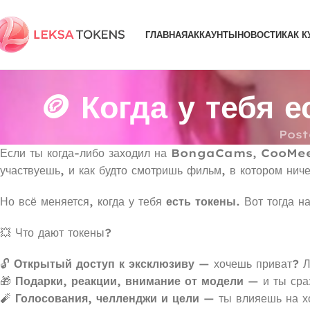
ГЛАВНАЯ
АККАУНТЫ
НОВОСТИ
КАК К
🪙 Когда у тебя 
Post
Если ты когда-либо заходил на
BongaCams
,
CooMe
участвуешь, и как будто смотришь фильм, в котором нич
Но всё меняется, когда у тебя
есть токены
. Вот тогда 
💥 Что дают токены?
🔓
Открытый доступ к эксклюзиву
— хочешь приват? Л
🎁
Подарки, реакции, внимание от модели
— и ты сра
🧨
Голосования, челленджи и цели
— ты влияешь на х