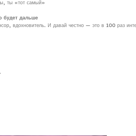
ы, ты «тот самый»
о будет дальше
нсор, вдохновитель. И давай честно — это в 100 раз инт
t