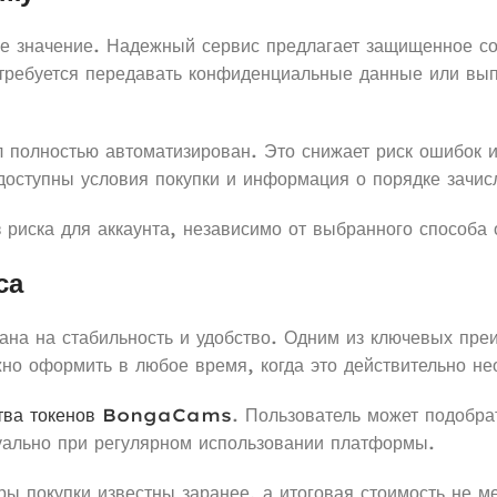
ое значение. Надежный сервис предлагает защищенное с
 требуется передавать конфиденциальные данные или вы
 полностью автоматизирован. Это снижает риск ошибок и
доступны условия покупки и информация о порядке зачис
 риска для аккаунта, независимо от выбранного способа 
са
ана на стабильность и удобство. Одним из ключевых пре
но оформить в любое время, когда это действительно не
ства токенов BongaCams
. Пользователь может подобра
уально при регулярном использовании платформы.
тры покупки известны заранее, а итоговая стоимость не 