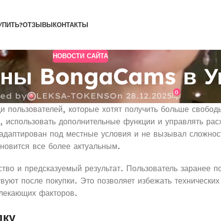
УПИТЬ?
ОТЗЫВЫ
КОНТАКТЫ
НОВОСТИ САЙТА
ены BongaCams в У
0
ted by
LEKSA-TOKENS
On 28.12.2025
льзователей, которые хотят получить больше свободы 
 использовать дополнительные функции и управлять расх
 адаптирован под местные условия и не вызывал сложнос
новится все более актуальным.
ство и предсказуемый результат. Пользователь заранее п
твуют после покупки. Это позволяет избежать технически
лекающих факторов.
пку