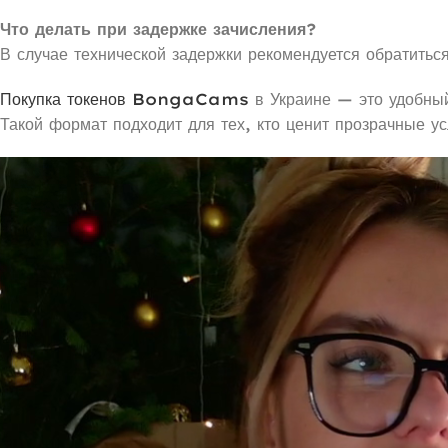
Что делать при задержке зачисления?
В случае технической задержки рекомендуется обратиться
Покупка токенов BongaCams
в Украине — это удобный
Такой формат подходит для тех, кто ценит прозрачные у