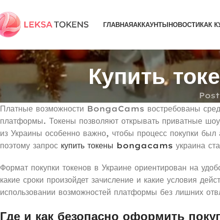
ГЛАВНАЯ
АККАУНТЫ
НОВОСТИ
КАК К
Купить ток
Pos
Платные возможности BongaCams востребованы среди по
платформы. Токены позволяют открывать приватные шоу,
из Украины особенно важно, чтобы процесс покупки был
поэтому запрос
купить токены bongacams
украина ста
Формат покупки токенов в Украине ориентирован на удоб
какие сроки произойдет зачисление и какие условия дейс
использовании возможностей платформы без лишних отв
Где и как безопасно оформить поку