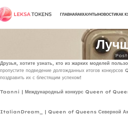
ГЛАВНАЯ
АККАУНТЫ
НОВОСТИ
КАК К
Лучш
Post
Друзья, хотите узнать, кто из жарких моделей по
пропустите подведение долгожданных итогов конкурсов
поздравить их с блестящим успехом!
Taanni | Международный конкурс Queen of Quee
ItalianDream_ | Queen of Queens Северной Аме