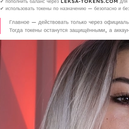
✔ пополнить баланс через
LEKSA-TOKENS.COM
для 
✔ использовать токены по назначению — безопасно и без
Главное — действовать только через официал
Тогда токены останутся защищёнными, а акка