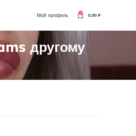
0
Мой профиль
0,00
₽
ams другому