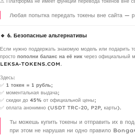
⚠️ Платформа не имеет функции перевода токенов вне с
Любая попытка передать токены вне сайта — р
🔹 6. Безопасные альтернативы
Если нужно поддержать знакомую модель или подарить т
просто
пополни баланс на её ник
через официальный м
LEKSA-TOKENS.COM
.
Здесь:
✅
1 токен = 1 рубль
;
✅ моментальная выдача;
✅ скидки до
45%
от официальной цены;
✅ оплата анонимно (USDT TRC-20, P2P, карты).
Ты можешь купить токены и отправить их в под
при этом не нарушая ни одно правило Bong