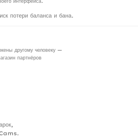
воего интерфейса.
иск потери баланса и бана.
окены другому человеку —
агазин партнёров
арок,
aCams.