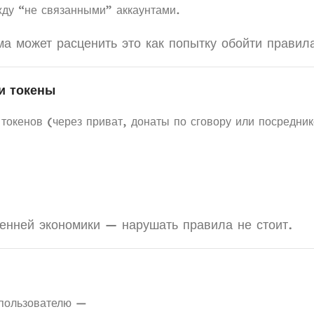
жду “не связанными” аккаунтами.
а может расценить это как попытку обойти правил
ти токены
окенов (через приват, донаты по сговору или посредник
нней экономики — нарушать правила не стоит.
 пользователю —