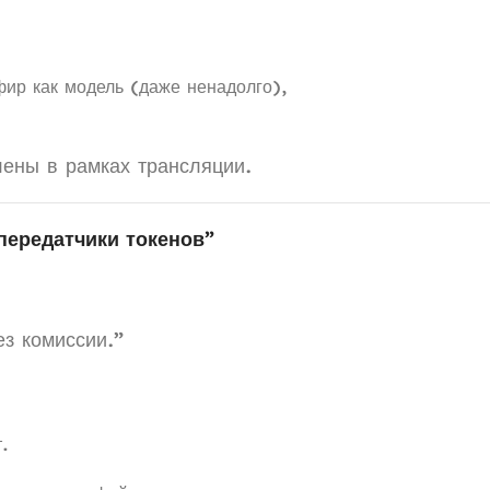
фир как модель (даже ненадолго),
лены в рамках трансляции.
“передатчики токенов”
з комиссии.”
.