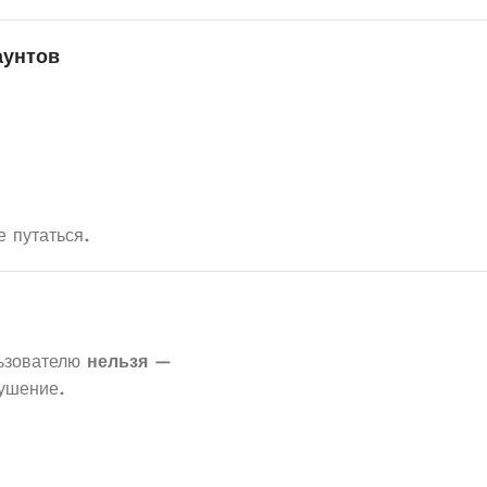
аунтов
е путаться.
ьзователю
нельзя
—
рушение.