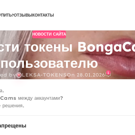
УПИТЬ?
ОТЗЫВЫ
КОНТАКТЫ
НОВОСТИ САЙТА
сти токены BongaC
пользователю
1
ed by
LEKSA-TOKENS
On 28.01.2026
а.
aCams
между аккаунтами?
е решения.
запрещены