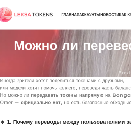
ГЛАВНАЯ
АККАУНТЫ
НОВОСТИ
КАК К
Можно ли переве
Post
Иногда зрители хотят поделиться токенами с друзьями,
или модели хотят помочь коллеге, переведя часть баланс
Но можно ли
передавать токены напрямую
на
Bong
Ответ —
официально нет
, но есть безопасные обходны
🔹 1. Почему переводы между пользователями 