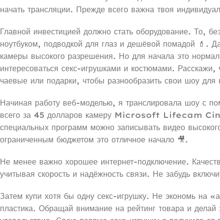
начать трансляции. Прежде всего важна твоя индивидуальн
Главной инвестицией должно стать оборудование. То, без
ноутбуком, подводкой для глаз и дешёвой помадой 💄. Д
камеры высокого разрешения. Но для начала это нормаль
интересоваться секс-игрушками и костюмами. Расскажи, 
чаевые или подарки, чтобы разнообразить свои шоу для 
Начиная работу веб-моделью, я транслировала шоу с по
всего за 45 долларов камеру Microsoft Lifecam Cine
специальных программ можно записывать видео высокого
ограниченным бюджетом это отличное начало 🎥.
Не менее важно хорошее интернет-подключение. Качеств
учитывая скорость и надёжность связи. Не забудь включи
Затем купи хотя бы одну секс-игрушку. Не экономь на «
пластика. Обращай внимание на рейтинг товара и делай з