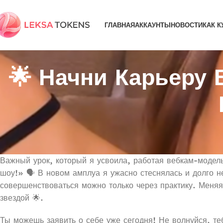
ГЛАВНАЯ
АККАУНТЫ
НОВОСТИ
КАК К
🌟 Начни Карьеру
Важный урок, который я усвоила, работая вебкам-модель
шоу!» 🗣️ В новом амплуа я ужасно стеснялась и долго н
совершенствоваться можно только через практику. Меняя
звездой 🌟.
Ты можешь заявить о себе уже сегодня! Не волнуйся, т