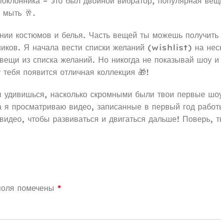
 поклонника – это был двойной вибратор, популярная ве
 мыть 🥂.
нии костюмов и белья. Часть вещей ты можешь получить 
иков. Я начала вести списки желаний (wishlist) на нес
вещи из списка желаний. Но никогда не показывай шоу и
у тебя появится отличная коллекция 🎁!
ы удивишься, насколько скромными были твои первые шо
а я просматриваю видео, записанные в первый год работ
 видео, чтобы развиваться и двигаться дальше! Поверь, 
поля помечены
*