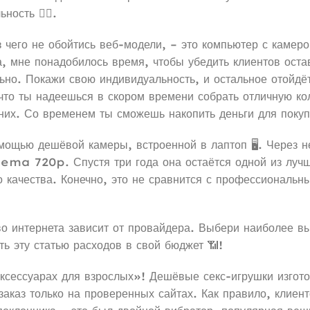
ость 💁‍♀️.
 чего не обойтись веб-модели, – это компьютер с камеро
а, мне понадобилось время, чтобы убедить клиентов оста
но. Покажи свою индивидуальность, и остальное отойдёт
что ты надеешься в скором времени собрать отличную ко
них. Со временем ты сможешь накопить деньги для покупк
мощью дешёвой камеры, встроенной в лаптоп 🖥️. Через
ma 720p. Спустя три года она остаётся одной из лучш
 качества. Конечно, это не сравнится с профессиональн
о интернета зависит от провайдера. Выбери наиболее вы
ть эту статью расходов в свой бюджет 📶!
аксессуарах для взрослых»! Дешёвые секс-игрушки изгот
аказ только на проверенных сайтах. Как правило, клиент