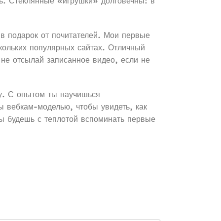
щь. Стеклянные «игрушки» долговечны: в
в подарок от почитателей. Мои первые
кольких популярных сайтах. Отличный
 не отсылай записанное видео, если не
у. С опытом ты научишься
ы вебкам-моделью, чтобы увидеть, как
ты будешь с теплотой вспоминать первые