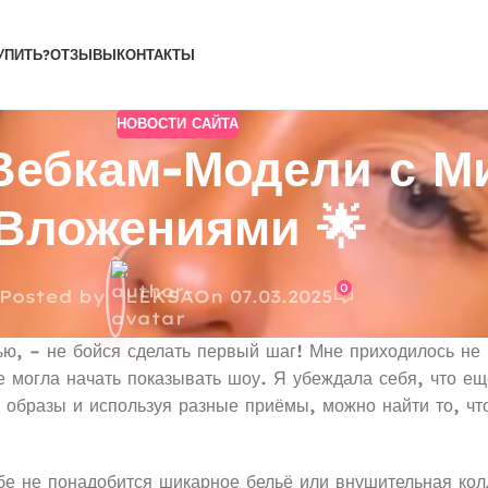
УПИТЬ?
ОТЗЫВЫ
КОНТАКТЫ
НОВОСТИ САЙТА
 Вебкам-Модели с 
Вложениями 🌟
0
Posted by
LEKSA
On 07.03.2025
ю, – не бойся сделать первый шаг! Мне приходилось не 
е могла начать показывать шоу. Я убеждала себя, что ещ
 образы и используя разные приёмы, можно найти то, чт
ебе не понадобится шикарное бельё или внушительная ко