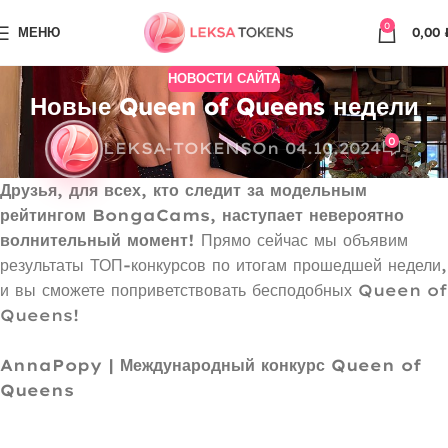
0
МЕНЮ
0,00
НОВОСТИ САЙТА
Новые Queen of Queens недели
0
LEKSA-TOKENS
On 04.10.2024
Друзья, для всех, кто следит за модельным
рейтингом BongaCams, наступает невероятно
волнительный момент!
Прямо сейчас мы объявим
результаты ТОП-конкурсов по итогам прошедшей недели,
и вы сможете поприветствовать бесподобных Queen of
Queens!
AnnaPopy | Международный конкурс Queen of
Queens