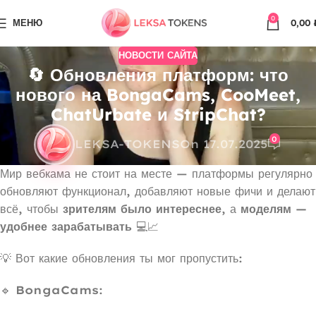
0
МЕНЮ
0,00
НОВОСТИ САЙТА
🔄 Обновления платформ: что
нового на BongaCams, CooMeet,
ChatUrbate и StripChat?
0
LEKSA-TOKENS
On 17.07.2025
Мир вебкама не стоит на месте — платформы регулярно
обновляют функционал, добавляют новые фичи и делают
всё, чтобы
зрителям было интереснее
, а
моделям —
удобнее зарабатывать
💻📈
💡 Вот какие обновления ты мог пропустить:
🔹
BongaCams
: