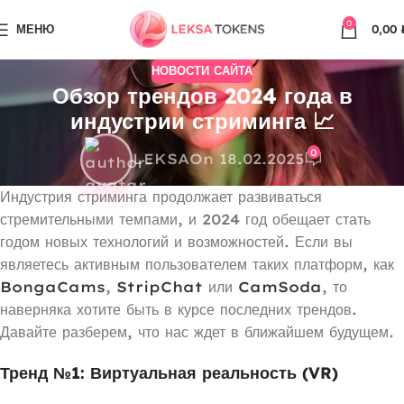
0
МЕНЮ
0,00
НОВОСТИ САЙТА
Обзор трендов 2024 года в
индустрии стриминга 📈
0
LEKSA
On 18.02.2025
Индустрия стриминга продолжает развиваться
стремительными темпами, и 2024 год обещает стать
годом новых технологий и возможностей. Если вы
являетесь активным пользователем таких платформ, как
BongaCams
,
StripChat
или
CamSoda
, то
наверняка хотите быть в курсе последних трендов.
Давайте разберем, что нас ждет в ближайшем будущем.
Тренд №1: Виртуальная реальность (VR)