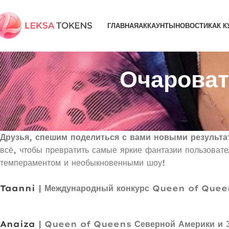
ГЛАВНАЯ
АККАУНТЫ
НОВОСТИ
КАК К
Очарова
Друзья, спешим поделиться с вами новыми резуль
всё, чтобы превратить самые яркие фантазии пользовате
темпераментом и необыкновенными шоу!
Taanni
| Международный конкурс Queen of Quee
Anaiza
| Queen of Queens Северной Америки и 