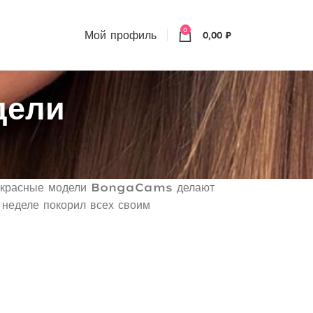
0
Мой профиль
0,00
₽
дели
екрасные модели BongaCams делают
 неделе покорил всех своим