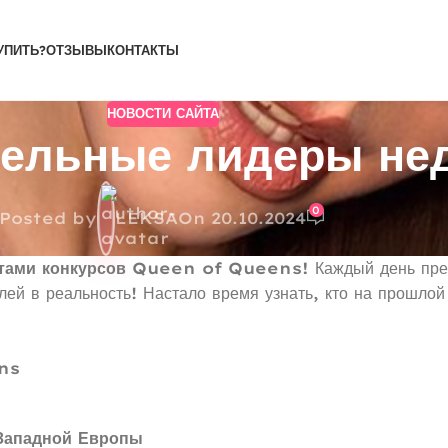
УПИТЬ?
ОТЗЫВЫ
КОНТАКТЫ
НОВОСТИ САЙТА
тельные лидеры не
0
Posted by
LEKSA
On 20.10.2024
татами конкурсов Queen of Queens!
Каждый день пр
лей в реальность! Настало время узнать, кто на прошлой
ns
Западной Европы