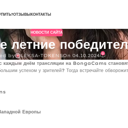
УПИТЬ?
ОТЗЫВЫ
КОНТАКТЫ
НОВОСТИ САЙТА
е летние победите
0
ed by
LEKSA-TOKENS
On 04.10.2024
и с каждым днём трансляции на BongaCams становят
большим успехом у зрителей? Тогда встречайте обворожи
ns
Западной Европы