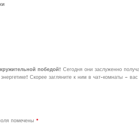
ки
окружительной победой!
Сегодня они заслуженно получ
нергетике! Скорее загляните к ним в чат-комнаты – вас
поля помечены
*