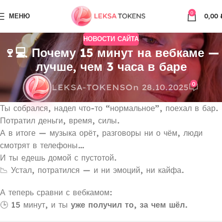
0
МЕНЮ
0,00
НОВОСТИ САЙТА
🍷💻 Почему 15 минут на вебкаме —
лучше, чем 3 часа в баре
0
LEKSA-TOKENS
On 28.10.2025
Ты собрался, надел что-то “нормальное”, поехал в бар.
Потратил деньги, время, силы.
А в итоге — музыка орёт, разговоры ни о чём, люди
смотрят в телефоны…
И ты едешь домой с пустотой.
📉 Устал, потратился — и ни эмоций, ни кайфа.
А теперь сравни с вебкамом:
🕒 15 минут, и ты
уже получил то, за чем шёл.