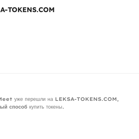
KSA-TOKENS.COM
Meet
уже перешли на
LEKSA-TOKENS.COM
,
рый способ
купить токены.