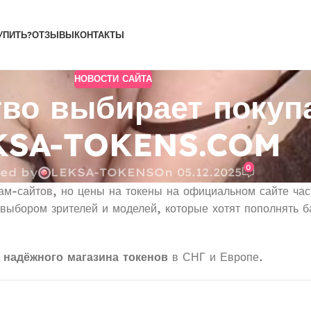
УПИТЬ?
ОТЗЫВЫ
КОНТАКТЫ
НОВОСТИ САЙТА
во выбирает покупа
KSA-TOKENS.COM
0
ted by
LEKSA-TOKENS
On 05.12.2025
ам-сайтов, но цены на токены на официальном сайте час
выбором зрителей и моделей, которые хотят пополнять 
 надёжного магазина токенов
в СНГ и Европе.