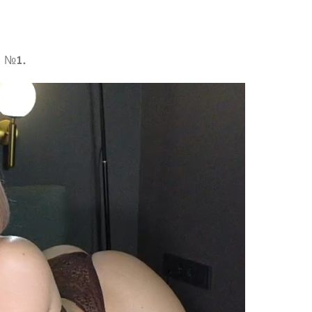
в №1.