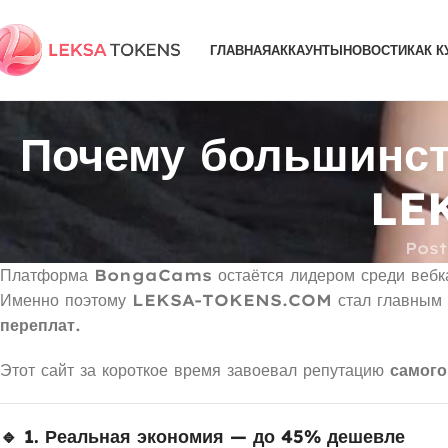
ГЛАВНАЯ
АККАУНТЫ
НОВОСТИ
КАК К
Почему большинст
LE
Pos
Платформа
BongaCams
остаётся лидером среди вебк
Именно поэтому
LEKSA-TOKENS.COM
стал главным 
переплат
.
Этот сайт за короткое время завоевал репутацию
самого
🔹 1. Реальная экономия — до 45% дешевле