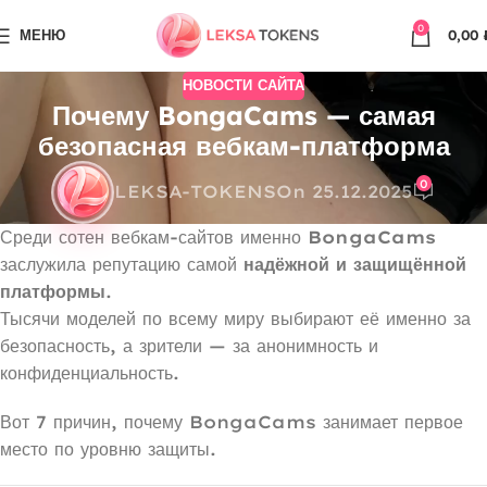
0
МЕНЮ
0,00
НОВОСТИ САЙТА
Почему BongaCams — самая
безопасная вебкам-платформа
0
LEKSA-TOKENS
On 25.12.2025
Среди сотен вебкам-сайтов именно
BongaCams
заслужила репутацию самой
надёжной и защищённой
платформы
.
Тысячи моделей по всему миру выбирают её именно за
безопасность, а зрители — за анонимность и
конфиденциальность.
Вот 7 причин, почему BongaCams занимает первое
место по уровню защиты.