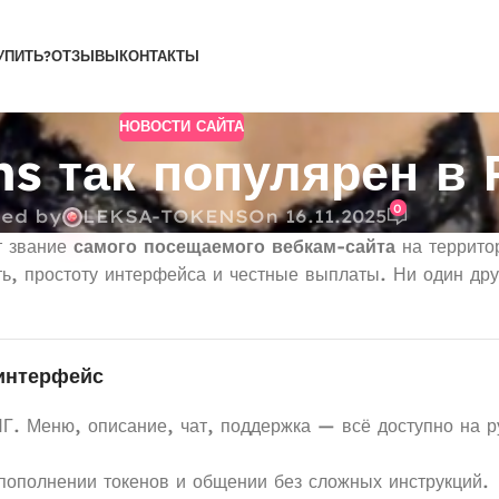
УПИТЬ?
ОТЗЫВЫ
КОНТАКТЫ
НОВОСТИ САЙТА
 так популярен в 
0
ted by
LEKSA-TOKENS
On 16.11.2025
т звание
самого посещаемого вебкам-сайта
на территор
ь, простоту интерфейса и честные выплаты. Ни один дру
интерфейс
Г. Меню, описание, чат, поддержка — всё доступно на р
 пополнении токенов и общении без сложных инструкций.