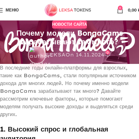
0
МЕНЮ
0,00
НОВОСТИ САЙТА
Почему модели BongaCams
зарабатывают так много?
0
LEKSA
On 14.11.2024
В последние годы онлайн-платформы для взрослых,
такие как BongaCams, стали популярным источником
дохода для многих людей. Но почему именно модели
BongaCams зарабатывают так много? Давайте
рассмотрим ключевые факторы, которые помогают
моделям получать высокие доходы и выделяться среди
других.
1.
Высокий спрос и глобальная
аудитория