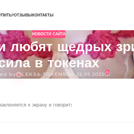
УПИТЬ?
ОТЗЫВЫ
КОНТАКТЫ
НОВОСТИ САЙТА
и любят щедрых зр
сила в токенах
0
ed by
LEKSA-TOKENS
On 22.09.2025
аклоняется к экрану и говорит: