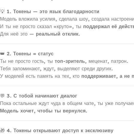
💡
1. Токены — это язык благодарности
Модель вложила усилия, сделала шоу, создала настроен
И ты не просто сказал «круто», ты
поддержал её дейст
Для неё это —
реальный отклик
.
👑
2. Токены = статус
Ты не просто гость, ты
топ-зритель
, меценат, патрон.
Тебя запоминают, ждут, выделяют среди других.
У моделей есть память на тех, кто
поддерживает, а не 
💬
3. С тобой начинают диалог
Пока остальные ждут чуда в общем чате, ты уже получа
Модель хочет, чтобы ты вернулся.
🎁
4. Токены открывают доступ к эксклюзиву