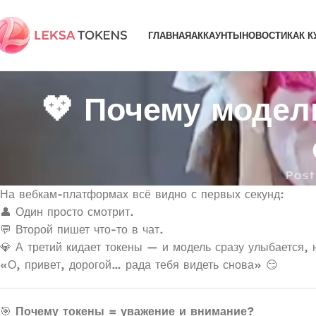
ГЛАВНАЯ
АККАУНТЫ
НОВОСТИ
КАК К
💖 Почему модел
Post
На вебкам-платформах всё видно с первых секунд:
👤 Один просто смотрит.
💬 Второй пишет что-то в чат.
💎 А третий кидает токены — и модель сразу улыбается, н
«О, привет, дорогой… рада тебя видеть снова» 😏
🎯
Почему токены = уважение и внимание?