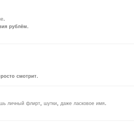
ие.
вия рублём
.
просто смотрит
.
ешь личный флирт, шутки, даже ласковое имя.