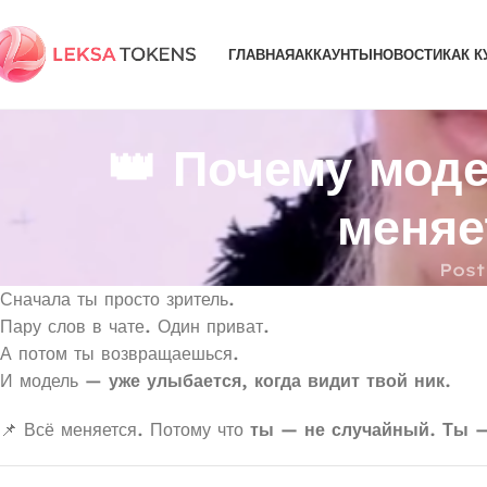
ГЛАВНАЯ
АККАУНТЫ
НОВОСТИ
КАК К
👑 Почему мод
меняе
Post
Сначала ты просто зритель.
Пару слов в чате. Один приват.
А потом ты возвращаешься.
И модель —
уже улыбается, когда видит твой ник.
📌 Всё меняется. Потому что
ты — не случайный. Ты —