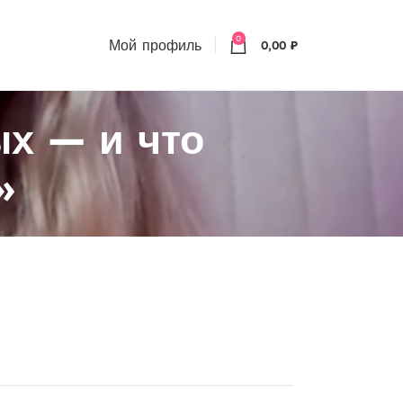
0
Мой профиль
0,00
₽
ых — и что
»