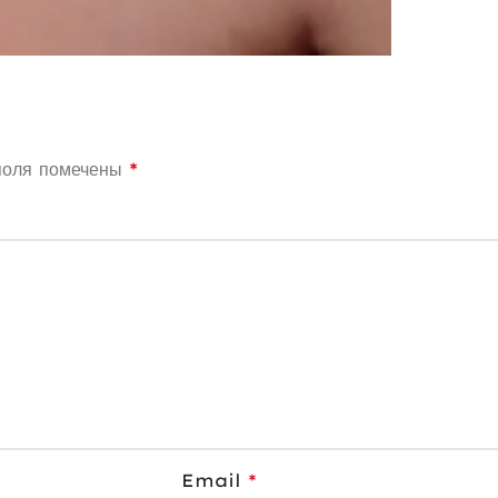
поля помечены
*
Email
*