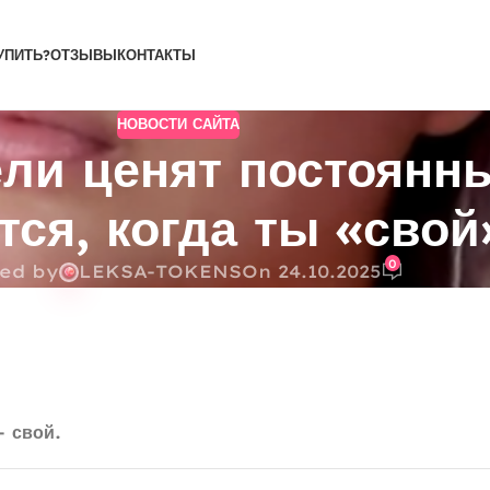
УПИТЬ?
ОТЗЫВЫ
КОНТАКТЫ
НОВОСТИ САЙТА
ели ценят постоянн
тся, когда ты «свой
0
ed by
LEKSA-TOKENS
On 24.10.2025
 свой.