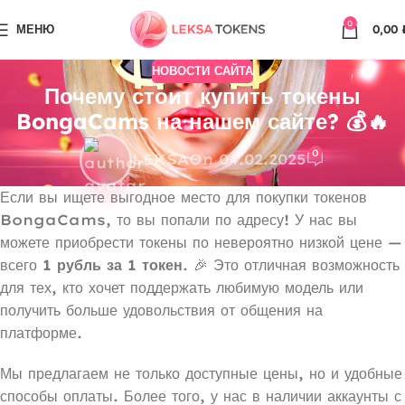
0
МЕНЮ
0,00
НОВОСТИ САЙТА
Почему стоит купить токены
BongaCams на нашем сайте? 💰🔥
0
LEKSA
On 04.02.2025
Если вы ищете выгодное место для покупки токенов
BongaCams, то вы попали по адресу! У нас вы
можете приобрести токены по невероятно низкой цене —
всего
1 рубль за 1 токен
. 🎉 Это отличная возможность
для тех, кто хочет поддержать любимую модель или
получить больше удовольствия от общения на
платформе.
Мы предлагаем не только доступные цены, но и удобные
способы оплаты. Более того, у нас в наличии аккаунты с