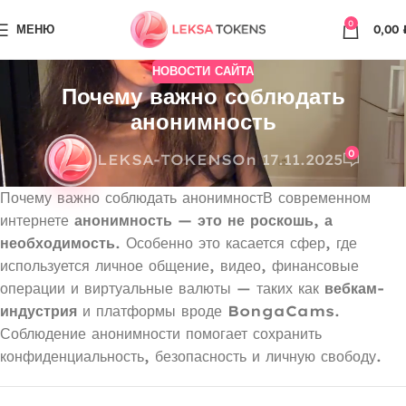
0
МЕНЮ
0,00
НОВОСТИ САЙТА
Почему важно соблюдать
анонимность
0
LEKSA-TOKENS
On 17.11.2025
Почему важно соблюдать анонимностВ современном
интернете
анонимность — это не роскошь, а
необходимость
. Особенно это касается сфер, где
используется личное общение, видео, финансовые
операции и виртуальные валюты — таких как
вебкам-
индустрия
и платформы вроде
BongaCams
.
Соблюдение анонимности помогает сохранить
конфиденциальность, безопасность и личную свободу.