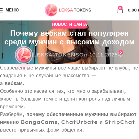
0
МЕНЮ
0,00
НОВОСТИ САЙТА
Почему вебкам стал популярен
среди мужчин с высоким доходом
0
LEKSA-TOKENS
On 10.11.2025
Современные мужчины всё чаще выбирают не клубы, не
свидания и не случайные знакомства —
а
вебкам
.
Особенно это касается тех, кто много зарабатывает,
живёт в большом темпе и ценит контроль над личным
временем.
Разберём,
почему обеспеченные мужчины выбирают
именно BongaCams, ChatUrbate и StripChat
вместо привычных форм общения.