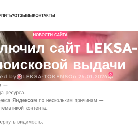
УПИТЬ?
ОТЗЫВЫ
КОНТАКТЫ
НОВОСТИ САЙТА
сключил сайт LEKS
поисковой выдачи
0
ed by
LEKSA-TOKENS
On 26.01.2026
ка —
а ресурса.
декса
Яндексом
по нескольким причинам —
тематикой контента.
ернуть видимость.