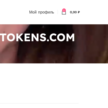
0
Мой профиль
0,00
₽
A-TOKENS.COM